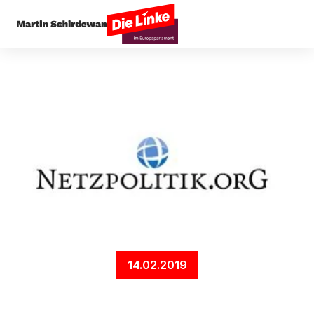
Startseite
Digitales
DigiTax: Schluss mit den 
14.02.2019