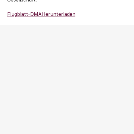
Flugblatt-DMA
Herunterladen
Weitere Beiträge
NEWS
|
PRESSEMITTEILUNG
|
WOHNUNGSPOLITIK