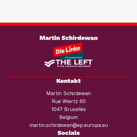
Investmentfonds im Wohnungssektor
wirksam entgegenzutreten. Ebenso
braucht es einen konsequenten
Weiterlesen
Mietendeckel und starken Mieterschutz
vor Mieterhöhungen und Räumungen.“
Kontakt
Martin Schirdewan
Rue Wiertz 60
1047 Bruxelles
Belgium
martin.schirdewan@ep.europa.eu
Socials