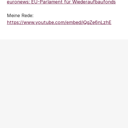
euronews: EU-Parlament für Wiederaufbaufonds
Meine Rede:
https://www.youtube.com/embed/jQqZe6nLzhE
Weitere Beiträge
NEWS
|
PRESSEMITTEILUNG
|