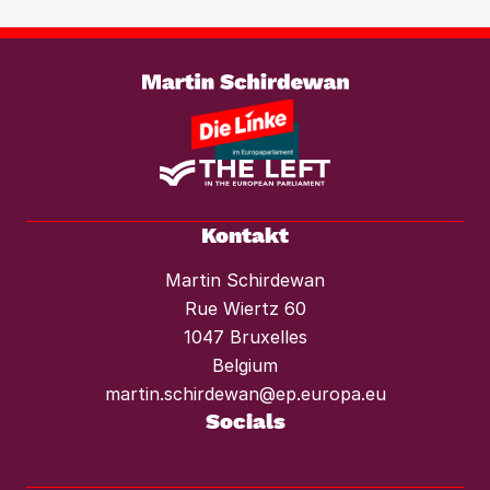
braucht es einen konsequenten
Weiterlesen
Mietendeckel und starken Mieterschutz
vor Mieterhöhungen und Räumungen.“
Kontakt
Martin Schirdewan
Rue Wiertz 60
1047 Bruxelles
Belgium
martin.schirdewan@ep.europa.eu
Socials