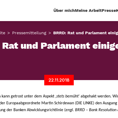
Über mich
Meine Arbeit
Presse
ite
Pressemitteilung
BRRD: Rat und Parlament einig
Rat und Parlament einig
22.11.2018
 kann getrost unter dem Aspekt ‚
stets bemüht
‘ abgehakt werden. W
 der Europaabgeordnete Martin Schirdewan (DIE LINKE) den Ausgang
ng der Banken Abwicklungsrichtlinie (
engl. BRRD – Bank Resolution 