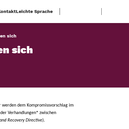
Kontakt
Leichte Sprache
en sich
en sich
ir werden dem Kompromissvorschlag im
 der Verhandlungen
*
zwischen
and Recovery Directive
).