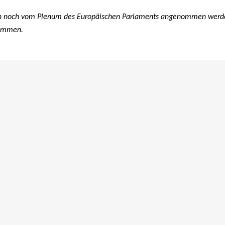
un noch vom Plenum des Europäischen Parlaments angenommen wer
timmen.
Weitere Beiträge
ANTIFASCHISMUS
|
NEWS
|