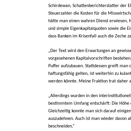
Schirdewan, Schattenberichterstatter der 
Steuerzahler die Kosten für die Misswirtsc
hätte man einen wahren Dienst erwiesen, h
und simple Eigenkapitalquoten sowie die 
dass Banken im Krisenfall auch die Zeche z
„Der Text wird den Erwartungen an gewissen
vorgesehenen Kapitalvorschriften bestehen.
Puffer aufzubauen. Stattdessen greift man 
haftungsfähig gelten, ist weiterhin zu kula
werden könnte. Meine Fraktion trat daher au
„Allerdings wurden in den interinstitution
bestimmtem Umfang entschärft: Die Höhe d
Gleichzeitig konnte man sich darauf einige
auszudehnen. Auch ist man wieder davon ab
beschneiden.“