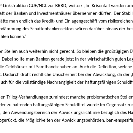
EP-Linksfraktion GUE/NGL zur BRRD, weiter: „Im Krisenfall werden a
haft der Banken und Investmenthäuser übernehmen dürfen. Der Stabil
ätte man endlich das Kredit- und Einlagengeschäft vom risikoreiche
Eindämmung des Schattenbankensektors wären darüber hinaus der be
ahlen können.“
 Stellen auch weiterhin nicht gerecht. So bleiben die großzügigen Ü
 Dabei sollte man Banken gerade jetzt in der wirtschaftlich guten L
die Geldhäuser mit Samthandschuhen an. Auch die Definition, welche V
nt. Dadurch droht rechtliche Unsicherheit bei der Abwicklung, da der 
ch für die vollständige Nachrangigkeit der haftungsfähigen Schuldtit
ellen Trilog-Verhandlungen zumindest manche problematischen Stellen
er zu haltenden haftungsfähigen Schuldtitel wurde im Gegensatz zu
n, den Anwendungsbereich der Abwicklungsrichtlinie bezüglich des Ha
gerückt, die Möglichkeiten der Abwicklungsbehörden, bankenspezifis