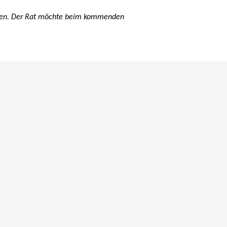
den. Der Rat möchte beim kommenden
PRESSEMITTEILUNG
ANT