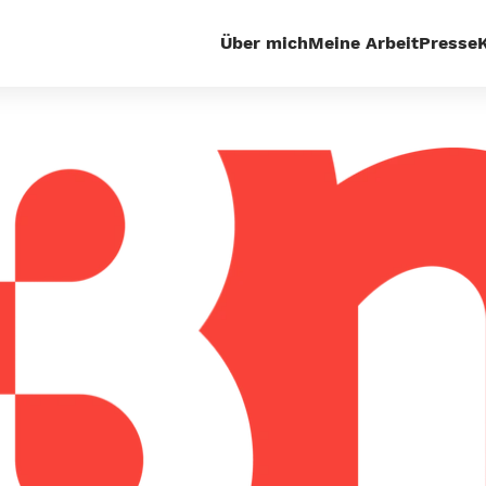
Über mich
Meine Arbeit
Presse
tales
Bleib doch im All! Diese Petitionen gegen Jeff B