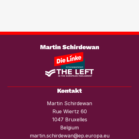
wachsenden Marktmacht von
Investmentfonds im Wohnungssektor
wirksam entgegenzutreten. Ebenso
braucht es einen konsequenten
Weiterlesen
Mietendeckel und starken Mieterschutz
vor Mieterhöhungen und Räumungen.“
Kontakt
Martin Schirdewan
Rue Wiertz 60
1047 Bruxelles
Belgium
martin.schirdewan@ep.europa.eu