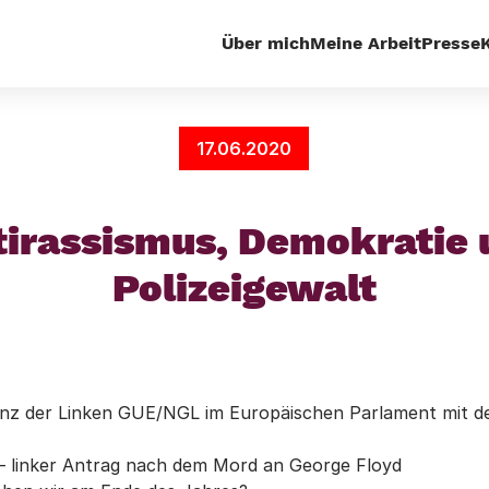
Über mich
Meine Arbeit
Presse
Antifaschismus
Antirassismus, Demokratie und Pol
17.06.2020
tirassismus, Demokratie 
Polizeigewalt
nz der Linken GUE/NGL im Europäischen Parlament mit 
 – linker Antrag nach dem Mord an George Floyd