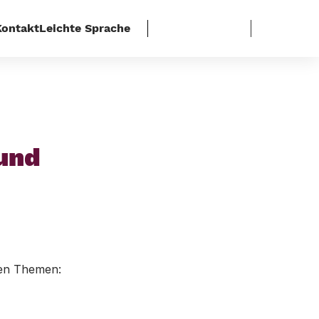
Kontakt
Leichte Sprache
izeigewalt
und
den Themen: