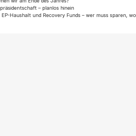
ehen wir am Ende des Jahres?
räsidentschaft – planlos hinein
EP-Haushalt und Recovery Funds – wer muss sparen, wo w
Weitere Beiträge
ANTIFASCHISMUS
|
NEWS
|