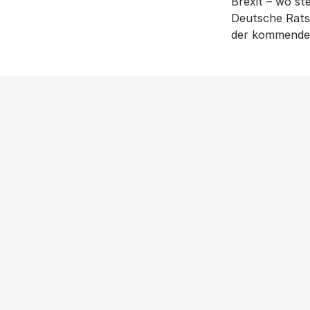
Brexit – wo st
Deutsche Ratsp
der kommende 
NEWS
|
PRESSEMITTEILUNG
|
WOHNUNGSPOLITIK