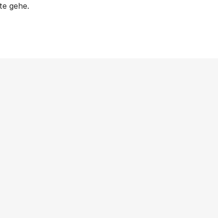
e gehe.
Weitere Beiträge
ANTIFASCHISMUS
|
NEWS
|